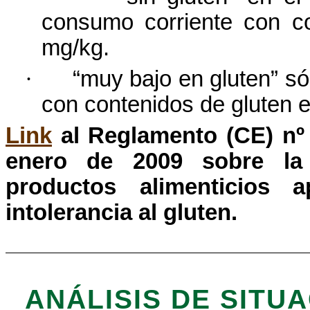
consumo
corriente
con
c
mg/kg.
·
“
muy
bajo
en gluten”
só
con
contenidos
de gluten e
Link
al Reglamento (CE)
nº
enero
de 2009 sobre l
productos
alimenticios
a
intolerancia
al gluten.
ANÁLISIS DE SITU