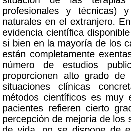
profesionales
y
técnicas
) 
naturales
en el
extranjero
. E
evidencia científica disponibl
si
bien
en la
mayoría
de los 
están
completamente
exenta
número de
estudios
publi
proporcionen alto
grado
de e
situaciones
clínicas
concret
métodos
científicos
es
muy
pacientes
refieren
cierto
gra
percepción
de
mejoría
de los
de vida, no se
dispone
de
e