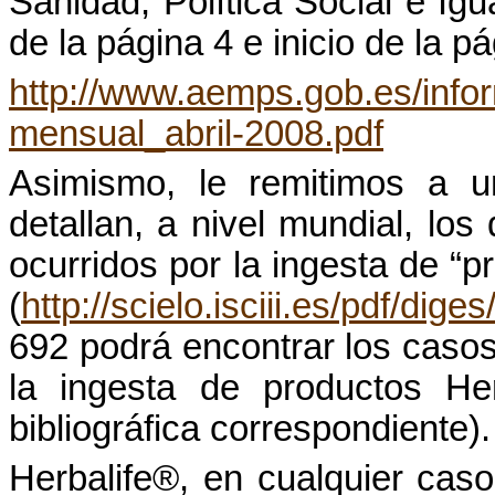
Sanidad
, Política Social e
Igu
de la
página
4 e inicio de la
pá
http://www.aemps.gob.es/info
mensual_abril-2008.pdf
Asimismo
,
le
remitimos
a 
detallan
, a
nivel
mundial, los
ocurridos
por la ingesta de “
p
(
http://scielo.isciii.es/pdf/dig
692
podrá
encontrar los caso
la ingesta de
productos
Her
bibliográfica
correspondiente
).
Herbalife
®, en
cualquier
caso,