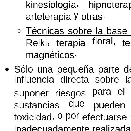
,
kinesiología
hipnotera
y
.
arteterapia
otras
Técnicas
sobre la base
,
floral,
Reiki
terapia
te
.
magnéticos
Sólo
una
pequeña
parte
de
influencia directa sobre 
para e
suponer
riesgos
que
o
sustancias
pueden
, o por
toxicidad
efectuarse
inadecuadamente
realizad