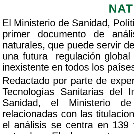
NAT
El
Ministerio
de
Sanidad
, Polí
primer documento de
análi
naturales
, que
puede
servir de
una futura
regulación
global
inexistente
en
todos
los
paíse
Redactado
por
parte
de
exper
Tecnologías
Sanitarias
del In
Sanidad
, el
Ministerio
d
relacionadas
con las
titulacio
el
análisis
se centra en 139