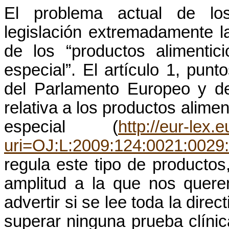
El problema actual de l
legislación
extremadamente
l
de los “
productos
alimentici
especial”. El
artículo
1,
punto
del Parlamento Europeo y d
relativa a los
productos
alimen
especial (
http://eur-lex
uri=OJ:L:2009:124:0021:002
regula
este
tipo
de
productos
amplitud a la que nos
quer
advertir si se
lee
toda
la direct
superar ninguna
prueba
clínic