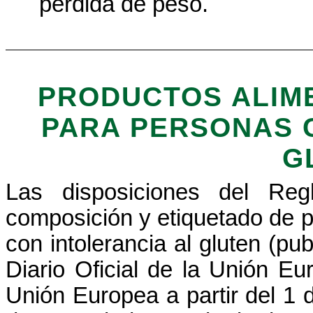
pérdida
de peso.
PRODUCTOS ALIM
PARA PERSONAS 
G
Las
disposiciones
del Regl
composición
y
etiquetado
de
p
con
intolerancia
al gluten (
pub
Diario
Oficial de la Unión E
Unión Europea a partir del 1