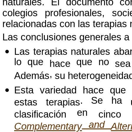
naturales
. El documento co
colegios
profesionales
,
soci
relacionadas
con las
terapias
Las
conclusiones
generales a 
Las
terapias
naturales
aba
lo que
que no
hace
sea
,
Además
su
heterogeneida
Esta
variedad
hace
qu
. Se ha
estas
terapias
en
clasificación
cinco
and
Complementary
Alter