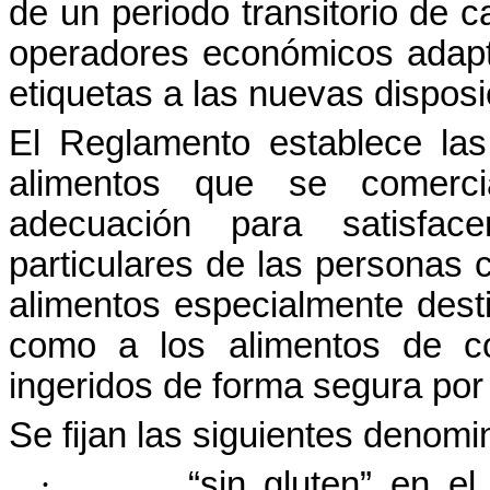
de un
periodo
transitorio
de c
operadores
económicos
adap
etiquetas
a las
nuevas
dispos
El Reglamento
establece
las
alimentos
que se
comerci
adecuación
para
satisface
particulares
de las
personas
c
alimentos
especialmente
dest
como a los
alimentos
de c
ingeridos
de forma segura por
Se
fijan
las
siguientes
denomi
·
“sin gluten” en e