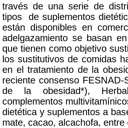
través de una
serie
de
dist
tipos
de
suplementos
dietéti
están
disponibles en
comerc
adelgazamiento
se
basan
e
que
tienen
como
objetivo
susti
los
sustitutivos
de
comidas
h
en el
tratamiento
de la
obesi
reciente
consenso
FESNAD-
de la
obesidad
*),
Herbal
complementos
multivitamínico
dietética
y
suplementos
a bas
mate,
cacao
,
alcachofa
, entre