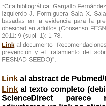
*Cita
bibliográfica
:
Gargallo
Fernández
Izquierdo
J, Formiguera Sala X,
Sala
basadas
en la evidencia para la
pre
obesidad
en
adultos
(
Consenso
FES
2011; 9 (supl. 1): 1-78.
Link
al documento “
Recomendacione
prevención
y el
tratamiento
del
sob
FESNAD-SEEDO
)”.
Link
al
abstract
de
Pubmed
/
Link
al
texto
completo (
deb
ScienceDirect
parece
no