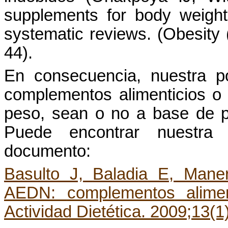
supplements
for
body
weight
systematic
reviews
. (
Obesity
44).
En
consecuencia
,
nuestra
po
complementos
alimenticios
peso,
sean
o no a base de
Puede
encontrar
nuestra
p
documento:
Basulto J,
Baladia
E, Mane
AEDN:
complementos
alime
Actividad
Dietética
. 2009;13(1