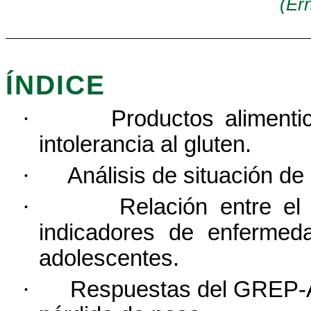
(
Er
ÍNDICE
·
Productos
alimenti
intolerancia
al gluten.
·
Análisis
de
situación
de 
·
Relación
entre e
indicadores de
enfermed
adolescentes
.
·
Respuestas
del GREP-