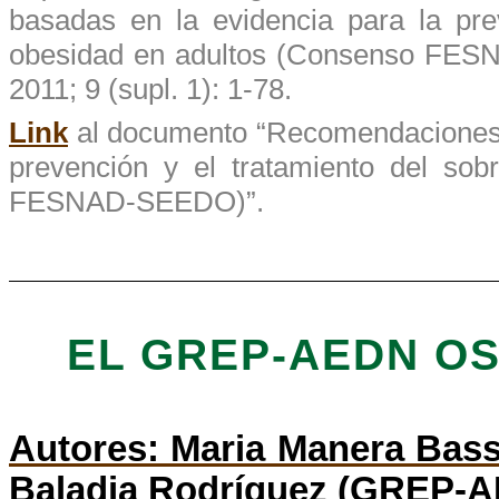
basadas
en la evidencia para la
pre
obesidad
en
adultos
(
Consenso
FES
2011; 9 (supl. 1): 1-78.
Link
al documento “
Recomendacione
prevención
y el
tratamiento
del
sob
FESNAD-SEEDO
)”.
EL GREP-AEDN OS
Autores: Maria Manera Bass
Baladia Rodríguez (GREP-