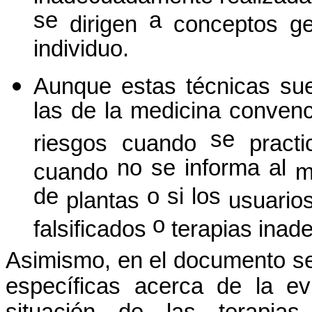
se
a
dirigen
conceptos
ge
individuo.
Aunque
estas
técnicas
su
las de la medicina conven
se
riesgos
cuando
practi
no se informa al
cuando
m
de
o si los
plantas
usuario
o
falsificados
terapias
inad
Asimismo
, en el documento 
específicas
acerca
de la evid
situación
de las
terapias