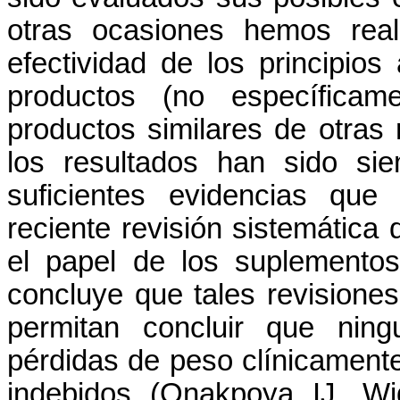
otras
ocasiones hemos
rea
efectividad
de los
principios
productos
(no
específicam
productos
similares
de
otras
los
resultados
han
sido
si
suficientes
evidencias
que 
reciente
revisión
sistemática
d
el
papel
de los
suplemento
concluye
que tales
revisiones
permitan
concluir
que
ning
pérdidas
de peso
clínicament
indebidos
(
Onakpoya
IJ
,
Wi