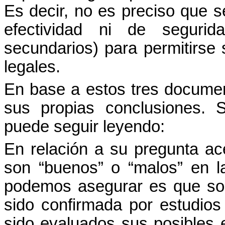
Es
decir
, no es preciso que
s
efectividad
ni de
segurid
secundarios
) para
permitirse
legales
.
En base a estos tres
docume
sus
propias
conclusiones
. 
puede
seguir
leyendo
:
En
relación
a
su
pregunta
ac
son “
buenos
” o “
malos
” en 
podemos
asegurar
es que s
sido
confirmada por
estudios
sido
evaluados
sus
posibles