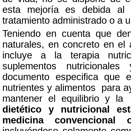
esta
mejoría
es
debida
a
tratamiento
administrado
o a 
Teniendo
en
cuenta
que
den
naturales
, en concreto en el
incluye
a la
terapia
nutri
suplementos
nutricionales
documento especifica que 
nutrientes
y
alimentos
para
a
mantener
el
equilibrio
y la
dietético
y
nutricional
est
medicina convencional o
incluyéndose
solamente
com