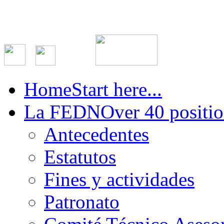
Home
Start here...
La FEDN
Over 40 positio
Antecedentes
Estatutos
Fines y actividades
Patronato