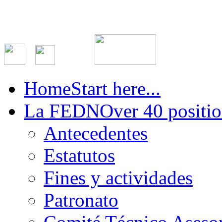
Home
Start here...
La FEDN
Over 40 positio
Antecedentes
Estatutos
Fines y actividades
Patronato