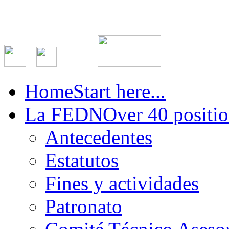
Home
Start here...
La FEDN
Over 40 positio
Antecedentes
Estatutos
Fines y actividades
Patronato