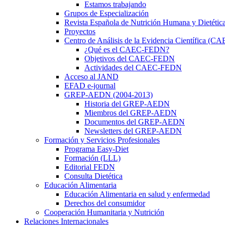
Estamos trabajando
Grupos de Especialización
Revista Española de Nutrición Humana y Dietétic
Proyectos
Centro de Análisis de la Evidencia Científica (
¿Qué es el CAEC-FEDN?
Objetivos del CAEC-FEDN
Actividades del CAEC-FEDN
Acceso al JAND
EFAD e-journal
GREP-AEDN (2004-2013)
Historia del GREP-AEDN
Miembros del GREP-AEDN
Documentos del GREP-AEDN
Newsletters del GREP-AEDN
Formación y Servicios Profesionales
Programa Easy-Diet
Formación (LLL)
Editorial FEDN
Consulta Dietética
Educación Alimentaria
Educación Alimentaria en salud y enfermedad
Derechos del consumidor
Cooperación Humanitaria y Nutrición
Relaciones Internacionales