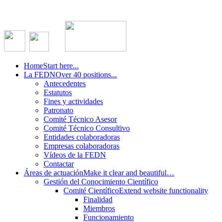
Home
Start here...
La FEDN
Over 40 positions...
Antecedentes
Estatutos
Fines y actividades
Patronato
Comité Técnico Asesor
Comité Técnico Consultivo
Entidades colaboradoras
Empresas colaboradoras
Vídeos de la FEDN
Contactar
Áreas de actuación
Make it clear and beautiful…
Gestión del Conocimiento Científico
Comité Científico
Extend website functionality
Finalidad
Miembros
Funcionamiento