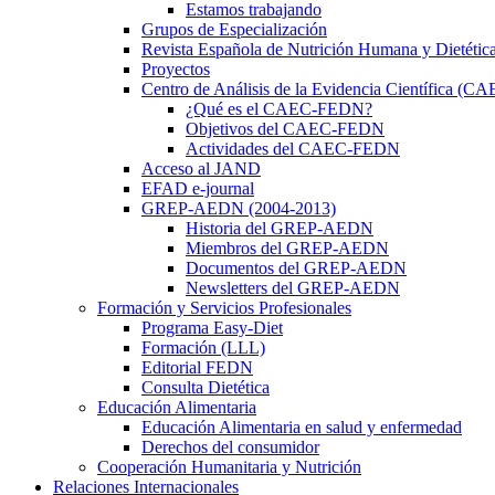
Estamos trabajando
Grupos de Especialización
Revista Española de Nutrición Humana y Dietétic
Proyectos
Centro de Análisis de la Evidencia Científica (
¿Qué es el CAEC-FEDN?
Objetivos del CAEC-FEDN
Actividades del CAEC-FEDN
Acceso al JAND
EFAD e-journal
GREP-AEDN (2004-2013)
Historia del GREP-AEDN
Miembros del GREP-AEDN
Documentos del GREP-AEDN
Newsletters del GREP-AEDN
Formación y Servicios Profesionales
Programa Easy-Diet
Formación (LLL)
Editorial FEDN
Consulta Dietética
Educación Alimentaria
Educación Alimentaria en salud y enfermedad
Derechos del consumidor
Cooperación Humanitaria y Nutrición
Relaciones Internacionales