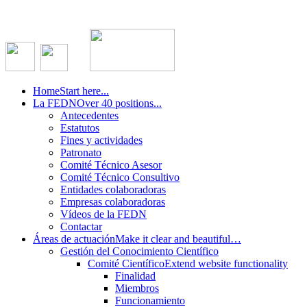
Home
Start here...
La FEDN
Over 40 positions...
Antecedentes
Estatutos
Fines y actividades
Patronato
Comité Técnico Asesor
Comité Técnico Consultivo
Entidades colaboradoras
Empresas colaboradoras
Vídeos de la FEDN
Contactar
Áreas de actuación
Make it clear and beautiful…
Gestión del Conocimiento Científico
Comité Científico
Extend website functionality
Finalidad
Miembros
Funcionamiento