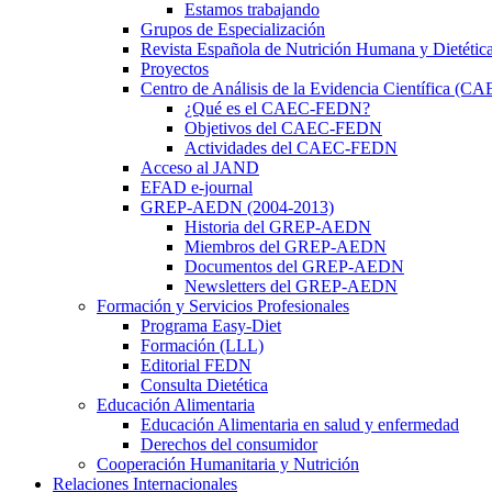
Estamos trabajando
Grupos de Especialización
Revista Española de Nutrición Humana y Dietétic
Proyectos
Centro de Análisis de la Evidencia Científica (
¿Qué es el CAEC-FEDN?
Objetivos del CAEC-FEDN
Actividades del CAEC-FEDN
Acceso al JAND
EFAD e-journal
GREP-AEDN (2004-2013)
Historia del GREP-AEDN
Miembros del GREP-AEDN
Documentos del GREP-AEDN
Newsletters del GREP-AEDN
Formación y Servicios Profesionales
Programa Easy-Diet
Formación (LLL)
Editorial FEDN
Consulta Dietética
Educación Alimentaria
Educación Alimentaria en salud y enfermedad
Derechos del consumidor
Cooperación Humanitaria y Nutrición
Relaciones Internacionales