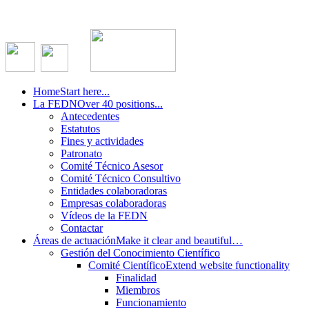
Home
Start here...
La FEDN
Over 40 positions...
Antecedentes
Estatutos
Fines y actividades
Patronato
Comité Técnico Asesor
Comité Técnico Consultivo
Entidades colaboradoras
Empresas colaboradoras
Vídeos de la FEDN
Contactar
Áreas de actuación
Make it clear and beautiful…
Gestión del Conocimiento Científico
Comité Científico
Extend website functionality
Finalidad
Miembros
Funcionamiento