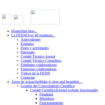
Home
Start here...
La FEDN
Over 40 positions...
Antecedentes
Estatutos
Fines y actividades
Patronato
Comité Técnico Asesor
Comité Técnico Consultivo
Entidades colaboradoras
Empresas colaboradoras
Vídeos de la FEDN
Contactar
Áreas de actuación
Make it clear and beautiful…
Gestión del Conocimiento Científico
Comité Científico
Extend website functionality
Finalidad
Miembros
Funcionamiento