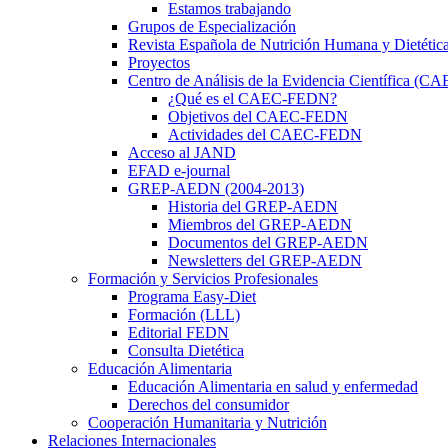
Estamos trabajando
Grupos de Especialización
Revista Española de Nutrición Humana y Dietétic
Proyectos
Centro de Análisis de la Evidencia Científica (
¿Qué es el CAEC-FEDN?
Objetivos del CAEC-FEDN
Actividades del CAEC-FEDN
Acceso al JAND
EFAD e-journal
GREP-AEDN (2004-2013)
Historia del GREP-AEDN
Miembros del GREP-AEDN
Documentos del GREP-AEDN
Newsletters del GREP-AEDN
Formación y Servicios Profesionales
Programa Easy-Diet
Formación (LLL)
Editorial FEDN
Consulta Dietética
Educación Alimentaria
Educación Alimentaria en salud y enfermedad
Derechos del consumidor
Cooperación Humanitaria y Nutrición
Relaciones Internacionales