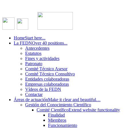
Home
Start here...
La FEDN
Over 40 positions...
Antecedentes
Estatutos
Fines y actividades
Patronato
Comité Técnico Asesor
Comité Técnico Consultivo
Entidades colaboradoras
Empresas colaboradoras
Vídeos de la FEDN
Contactar
Áreas de actuación
Make it clear and beautiful…
Gestión del Conocimiento Científico
Comité Científico
Extend website functionality
Finalidad
Miembros
Funcionamiento