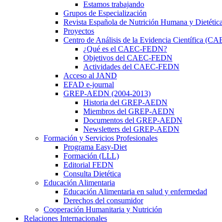
Estamos trabajando
Grupos de Especialización
Revista Española de Nutrición Humana y Dietétic
Proyectos
Centro de Análisis de la Evidencia Científica (
¿Qué es el CAEC-FEDN?
Objetivos del CAEC-FEDN
Actividades del CAEC-FEDN
Acceso al JAND
EFAD e-journal
GREP-AEDN (2004-2013)
Historia del GREP-AEDN
Miembros del GREP-AEDN
Documentos del GREP-AEDN
Newsletters del GREP-AEDN
Formación y Servicios Profesionales
Programa Easy-Diet
Formación (LLL)
Editorial FEDN
Consulta Dietética
Educación Alimentaria
Educación Alimentaria en salud y enfermedad
Derechos del consumidor
Cooperación Humanitaria y Nutrición
Relaciones Internacionales