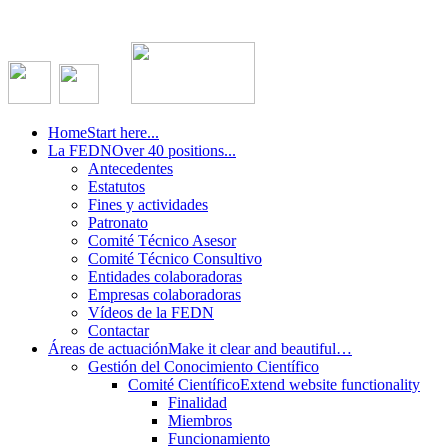
Home
Start here...
La FEDN
Over 40 positions...
Antecedentes
Estatutos
Fines y actividades
Patronato
Comité Técnico Asesor
Comité Técnico Consultivo
Entidades colaboradoras
Empresas colaboradoras
Vídeos de la FEDN
Contactar
Áreas de actuación
Make it clear and beautiful…
Gestión del Conocimiento Científico
Comité Científico
Extend website functionality
Finalidad
Miembros
Funcionamiento