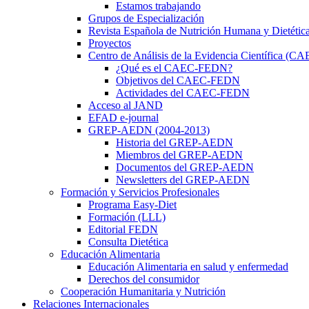
Estamos trabajando
Grupos de Especialización
Revista Española de Nutrición Humana y Dietétic
Proyectos
Centro de Análisis de la Evidencia Científica (
¿Qué es el CAEC-FEDN?
Objetivos del CAEC-FEDN
Actividades del CAEC-FEDN
Acceso al JAND
EFAD e-journal
GREP-AEDN (2004-2013)
Historia del GREP-AEDN
Miembros del GREP-AEDN
Documentos del GREP-AEDN
Newsletters del GREP-AEDN
Formación y Servicios Profesionales
Programa Easy-Diet
Formación (LLL)
Editorial FEDN
Consulta Dietética
Educación Alimentaria
Educación Alimentaria en salud y enfermedad
Derechos del consumidor
Cooperación Humanitaria y Nutrición
Relaciones Internacionales