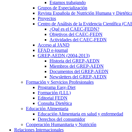
Estamos trabajando
Grupos de Especialización
Revista Española de Nutrición Humana y Dietétic
Proyectos
Centro de Análisis de la Evidencia Científica (
¿Qué es el CAEC-FEDN?
Objetivos del CAEC-FEDN
Actividades del CAEC-FEDN
Acceso al JAND
EFAD e-journal
GREP-AEDN (2004-2013)
Historia del GREP-AEDN
Miembros del GREP-AEDN
Documentos del GREP-AEDN
Newsletters del GREP-AEDN
Formación y Servicios Profesionales
Programa Easy-Diet
Formación (LLL)
Editorial FEDN
Consulta Dietética
Educación Alimentaria
Educación Alimentaria en salud y enfermedad
Derechos del consumidor
Cooperación Humanitaria y Nutrición
Relaciones Internacionales