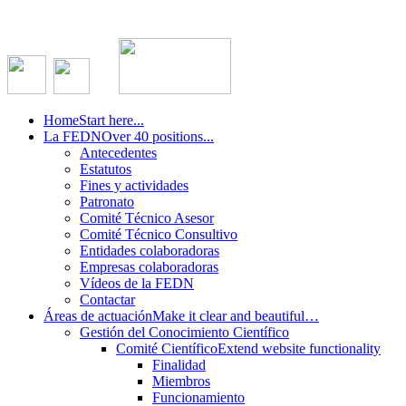
Home
Start here...
La FEDN
Over 40 positions...
Antecedentes
Estatutos
Fines y actividades
Patronato
Comité Técnico Asesor
Comité Técnico Consultivo
Entidades colaboradoras
Empresas colaboradoras
Vídeos de la FEDN
Contactar
Áreas de actuación
Make it clear and beautiful…
Gestión del Conocimiento Científico
Comité Científico
Extend website functionality
Finalidad
Miembros
Funcionamiento