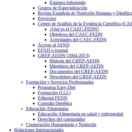
Estamos trabajando
Grupos de Especialización
Revista Española de Nutrición Humana y Dietétic
Proyectos
Centro de Análisis de la Evidencia Científica (
¿Qué es el CAEC-FEDN?
Objetivos del CAEC-FEDN
Actividades del CAEC-FEDN
Acceso al JAND
EFAD e-journal
GREP-AEDN (2004-2013)
Historia del GREP-AEDN
Miembros del GREP-AEDN
Documentos del GREP-AEDN
Newsletters del GREP-AEDN
Formación y Servicios Profesionales
Programa Easy-Diet
Formación (LLL)
Editorial FEDN
Consulta Dietética
Educación Alimentaria
Educación Alimentaria en salud y enfermedad
Derechos del consumidor
Cooperación Humanitaria y Nutrición
Relaciones Internacionales