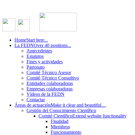
Home
Start here...
La FEDN
Over 40 positions...
Antecedentes
Estatutos
Fines y actividades
Patronato
Comité Técnico Asesor
Comité Técnico Consultivo
Entidades colaboradoras
Empresas colaboradoras
Vídeos de la FEDN
Contactar
Áreas de actuación
Make it clear and beautiful…
Gestión del Conocimiento Científico
Comité Científico
Extend website functionality
Finalidad
Miembros
Funcionamiento