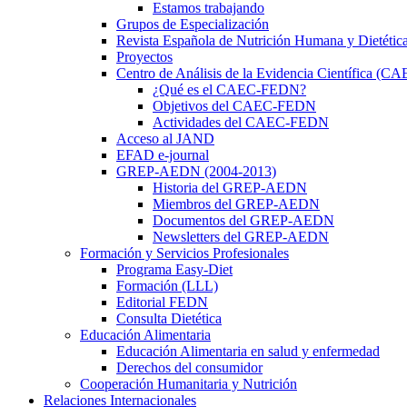
Estamos trabajando
Grupos de Especialización
Revista Española de Nutrición Humana y Dietétic
Proyectos
Centro de Análisis de la Evidencia Científica (
¿Qué es el CAEC-FEDN?
Objetivos del CAEC-FEDN
Actividades del CAEC-FEDN
Acceso al JAND
EFAD e-journal
GREP-AEDN (2004-2013)
Historia del GREP-AEDN
Miembros del GREP-AEDN
Documentos del GREP-AEDN
Newsletters del GREP-AEDN
Formación y Servicios Profesionales
Programa Easy-Diet
Formación (LLL)
Editorial FEDN
Consulta Dietética
Educación Alimentaria
Educación Alimentaria en salud y enfermedad
Derechos del consumidor
Cooperación Humanitaria y Nutrición
Relaciones Internacionales