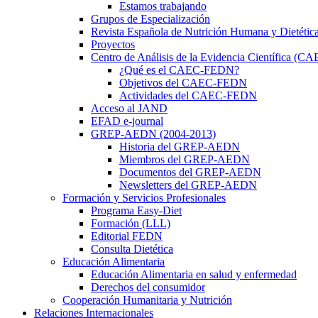
Estamos trabajando
Grupos de Especialización
Revista Española de Nutrición Humana y Dietétic
Proyectos
Centro de Análisis de la Evidencia Científica (
¿Qué es el CAEC-FEDN?
Objetivos del CAEC-FEDN
Actividades del CAEC-FEDN
Acceso al JAND
EFAD e-journal
GREP-AEDN (2004-2013)
Historia del GREP-AEDN
Miembros del GREP-AEDN
Documentos del GREP-AEDN
Newsletters del GREP-AEDN
Formación y Servicios Profesionales
Programa Easy-Diet
Formación (LLL)
Editorial FEDN
Consulta Dietética
Educación Alimentaria
Educación Alimentaria en salud y enfermedad
Derechos del consumidor
Cooperación Humanitaria y Nutrición
Relaciones Internacionales