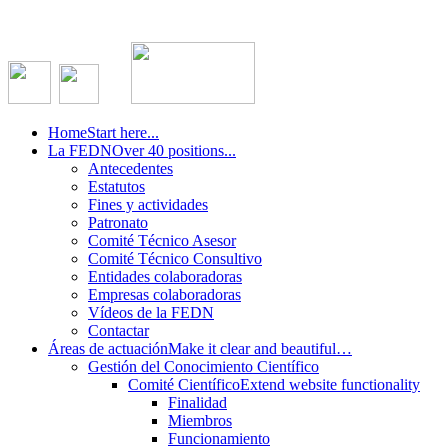
Home
Start here...
La FEDN
Over 40 positions...
Antecedentes
Estatutos
Fines y actividades
Patronato
Comité Técnico Asesor
Comité Técnico Consultivo
Entidades colaboradoras
Empresas colaboradoras
Vídeos de la FEDN
Contactar
Áreas de actuación
Make it clear and beautiful…
Gestión del Conocimiento Científico
Comité Científico
Extend website functionality
Finalidad
Miembros
Funcionamiento