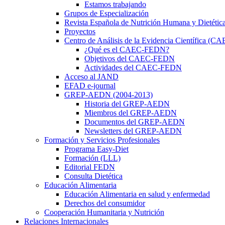
Estamos trabajando
Grupos de Especialización
Revista Española de Nutrición Humana y Dietétic
Proyectos
Centro de Análisis de la Evidencia Científica (
¿Qué es el CAEC-FEDN?
Objetivos del CAEC-FEDN
Actividades del CAEC-FEDN
Acceso al JAND
EFAD e-journal
GREP-AEDN (2004-2013)
Historia del GREP-AEDN
Miembros del GREP-AEDN
Documentos del GREP-AEDN
Newsletters del GREP-AEDN
Formación y Servicios Profesionales
Programa Easy-Diet
Formación (LLL)
Editorial FEDN
Consulta Dietética
Educación Alimentaria
Educación Alimentaria en salud y enfermedad
Derechos del consumidor
Cooperación Humanitaria y Nutrición
Relaciones Internacionales