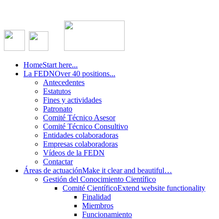
Home
Start here...
La FEDN
Over 40 positions...
Antecedentes
Estatutos
Fines y actividades
Patronato
Comité Técnico Asesor
Comité Técnico Consultivo
Entidades colaboradoras
Empresas colaboradoras
Vídeos de la FEDN
Contactar
Áreas de actuación
Make it clear and beautiful…
Gestión del Conocimiento Científico
Comité Científico
Extend website functionality
Finalidad
Miembros
Funcionamiento