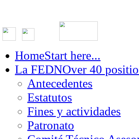
Home
Start here...
La FEDN
Over 40 positio
Antecedentes
Estatutos
Fines y actividades
Patronato