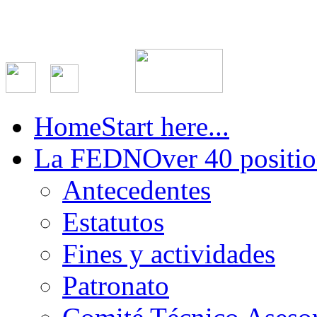
Home
Start here...
La FEDN
Over 40 positio
Antecedentes
Estatutos
Fines y actividades
Patronato