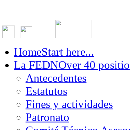
Home
Start here...
La FEDN
Over 40 positio
Antecedentes
Estatutos
Fines y actividades
Patronato