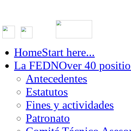
Home
Start here...
La FEDN
Over 40 positio
Antecedentes
Estatutos
Fines y actividades
Patronato