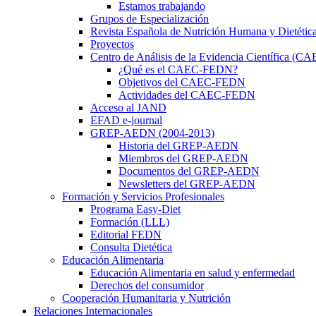
Estamos trabajando
Grupos de Especialización
Revista Española de Nutrición Humana y Dietétic
Proyectos
Centro de Análisis de la Evidencia Científica (
¿Qué es el CAEC-FEDN?
Objetivos del CAEC-FEDN
Actividades del CAEC-FEDN
Acceso al JAND
EFAD e-journal
GREP-AEDN (2004-2013)
Historia del GREP-AEDN
Miembros del GREP-AEDN
Documentos del GREP-AEDN
Newsletters del GREP-AEDN
Formación y Servicios Profesionales
Programa Easy-Diet
Formación (LLL)
Editorial FEDN
Consulta Dietética
Educación Alimentaria
Educación Alimentaria en salud y enfermedad
Derechos del consumidor
Cooperación Humanitaria y Nutrición
Relaciones Internacionales