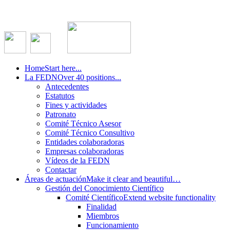
Home
Start here...
La FEDN
Over 40 positions...
Antecedentes
Estatutos
Fines y actividades
Patronato
Comité Técnico Asesor
Comité Técnico Consultivo
Entidades colaboradoras
Empresas colaboradoras
Vídeos de la FEDN
Contactar
Áreas de actuación
Make it clear and beautiful…
Gestión del Conocimiento Científico
Comité Científico
Extend website functionality
Finalidad
Miembros
Funcionamiento