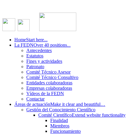
Home
Start here...
La FEDN
Over 40 positions...
Antecedentes
Estatutos
Fines y actividades
Patronato
Comité Técnico Asesor
Comité Técnico Consultivo
Entidades colaboradoras
Empresas colaboradoras
Vídeos de la FEDN
Contactar
Áreas de actuación
Make it clear and beautiful…
Gestión del Conocimiento Científico
Comité Científico
Extend website functionality
Finalidad
Miembros
Funcionamiento