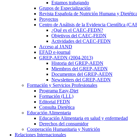
Estamos trabajando
Grupos de Especialización
Revista Española de Nutrición Humana y Dietétic
Proyectos
Centro de Análisis de la Evidencia Científica (
¿Qué es el CAEC-FEDN?
Objetivos del CAEC-FEDN
Actividades del CAEC-FEDN
Acceso al JAND
EFAD e-journal
GREP-AEDN (2004-2013)
Historia del GREP-AEDN
Miembros del GREP-AEDN
Documentos del GREP-AEDN
Newsletters del GREP-AEDN
Formación y Servicios Profesionales
Programa Easy-Diet
Formación (LLL)
Editorial FEDN
Consulta Dietética
Educación Alimentaria
Educación Alimentaria en salud y enfermedad
Derechos del consumidor
Cooperación Humanitaria y Nutrición
Relaciones Internacionales