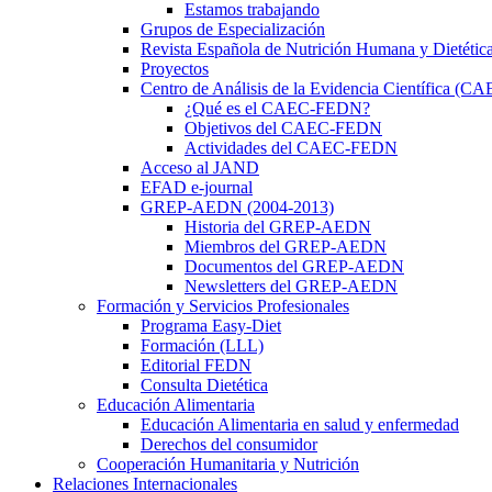
Estamos trabajando
Grupos de Especialización
Revista Española de Nutrición Humana y Dietétic
Proyectos
Centro de Análisis de la Evidencia Científica (
¿Qué es el CAEC-FEDN?
Objetivos del CAEC-FEDN
Actividades del CAEC-FEDN
Acceso al JAND
EFAD e-journal
GREP-AEDN (2004-2013)
Historia del GREP-AEDN
Miembros del GREP-AEDN
Documentos del GREP-AEDN
Newsletters del GREP-AEDN
Formación y Servicios Profesionales
Programa Easy-Diet
Formación (LLL)
Editorial FEDN
Consulta Dietética
Educación Alimentaria
Educación Alimentaria en salud y enfermedad
Derechos del consumidor
Cooperación Humanitaria y Nutrición
Relaciones Internacionales