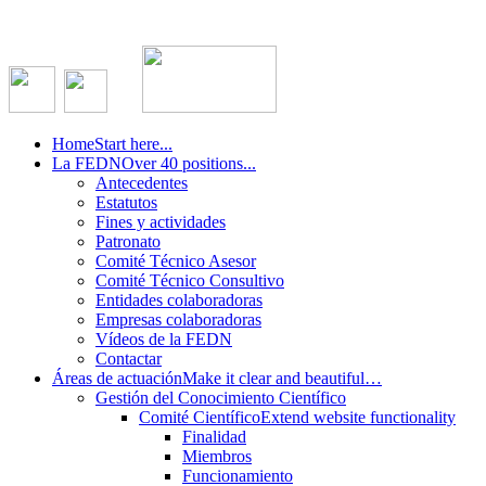
Home
Start here...
La FEDN
Over 40 positions...
Antecedentes
Estatutos
Fines y actividades
Patronato
Comité Técnico Asesor
Comité Técnico Consultivo
Entidades colaboradoras
Empresas colaboradoras
Vídeos de la FEDN
Contactar
Áreas de actuación
Make it clear and beautiful…
Gestión del Conocimiento Científico
Comité Científico
Extend website functionality
Finalidad
Miembros
Funcionamiento