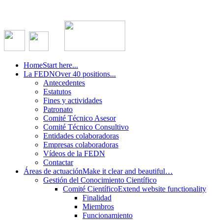
Home
Start here...
La FEDN
Over 40 positions...
Antecedentes
Estatutos
Fines y actividades
Patronato
Comité Técnico Asesor
Comité Técnico Consultivo
Entidades colaboradoras
Empresas colaboradoras
Vídeos de la FEDN
Contactar
Áreas de actuación
Make it clear and beautiful…
Gestión del Conocimiento Científico
Comité Científico
Extend website functionality
Finalidad
Miembros
Funcionamiento