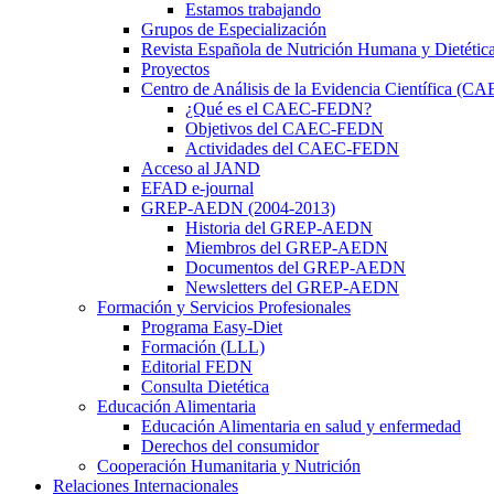
Estamos trabajando
Grupos de Especialización
Revista Española de Nutrición Humana y Dietétic
Proyectos
Centro de Análisis de la Evidencia Científica (
¿Qué es el CAEC-FEDN?
Objetivos del CAEC-FEDN
Actividades del CAEC-FEDN
Acceso al JAND
EFAD e-journal
GREP-AEDN (2004-2013)
Historia del GREP-AEDN
Miembros del GREP-AEDN
Documentos del GREP-AEDN
Newsletters del GREP-AEDN
Formación y Servicios Profesionales
Programa Easy-Diet
Formación (LLL)
Editorial FEDN
Consulta Dietética
Educación Alimentaria
Educación Alimentaria en salud y enfermedad
Derechos del consumidor
Cooperación Humanitaria y Nutrición
Relaciones Internacionales