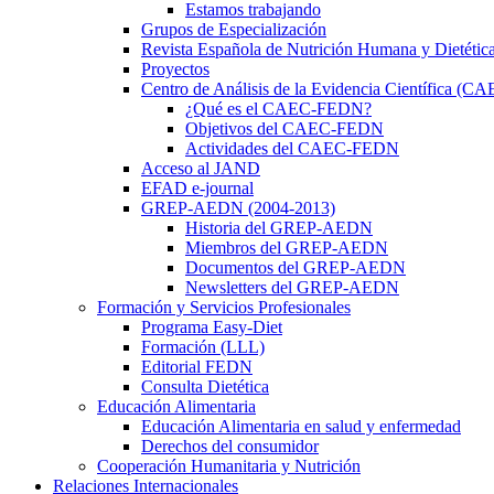
Estamos trabajando
Grupos de Especialización
Revista Española de Nutrición Humana y Dietétic
Proyectos
Centro de Análisis de la Evidencia Científica (
¿Qué es el CAEC-FEDN?
Objetivos del CAEC-FEDN
Actividades del CAEC-FEDN
Acceso al JAND
EFAD e-journal
GREP-AEDN (2004-2013)
Historia del GREP-AEDN
Miembros del GREP-AEDN
Documentos del GREP-AEDN
Newsletters del GREP-AEDN
Formación y Servicios Profesionales
Programa Easy-Diet
Formación (LLL)
Editorial FEDN
Consulta Dietética
Educación Alimentaria
Educación Alimentaria en salud y enfermedad
Derechos del consumidor
Cooperación Humanitaria y Nutrición
Relaciones Internacionales