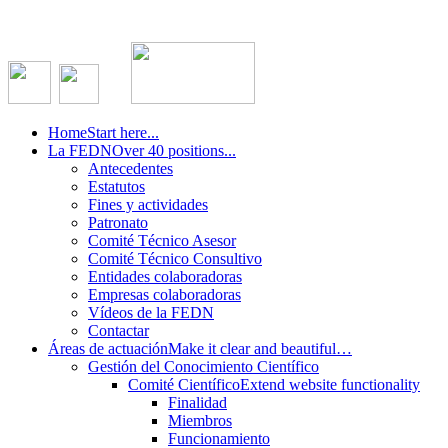
Home
Start here...
La FEDN
Over 40 positions...
Antecedentes
Estatutos
Fines y actividades
Patronato
Comité Técnico Asesor
Comité Técnico Consultivo
Entidades colaboradoras
Empresas colaboradoras
Vídeos de la FEDN
Contactar
Áreas de actuación
Make it clear and beautiful…
Gestión del Conocimiento Científico
Comité Científico
Extend website functionality
Finalidad
Miembros
Funcionamiento