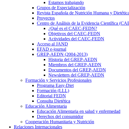
Estamos trabajando
Grupos de Especialización
Revista Española de Nutrición Humana y Dietétic
Proyectos
Centro de Análisis de la Evidencia Científica (
¿Qué es el CAEC-FEDN?
Objetivos del CAEC-FEDN
Actividades del CAEC-FEDN
Acceso al JAND
EFAD e-journal
GREP-AEDN (2004-2013)
Historia del GREP-AEDN
Miembros del GREP-AEDN
Documentos del GREP-AEDN
Newsletters del GREP-AEDN
Formación y Servicios Profesionales
Programa Easy-Diet
Formación (LLL)
Editorial FEDN
Consulta Dietética
Educación Alimentaria
Educación Alimentaria en salud y enfermedad
Derechos del consumidor
Cooperación Humanitaria y Nutrición
Relaciones Internacionales