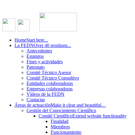
Home
Start here...
La FEDN
Over 40 positions...
Antecedentes
Estatutos
Fines y actividades
Patronato
Comité Técnico Asesor
Comité Técnico Consultivo
Entidades colaboradoras
Empresas colaboradoras
Vídeos de la FEDN
Contactar
Áreas de actuación
Make it clear and beautiful…
Gestión del Conocimiento Científico
Comité Científico
Extend website functionality
Finalidad
Miembros
Funcionamiento