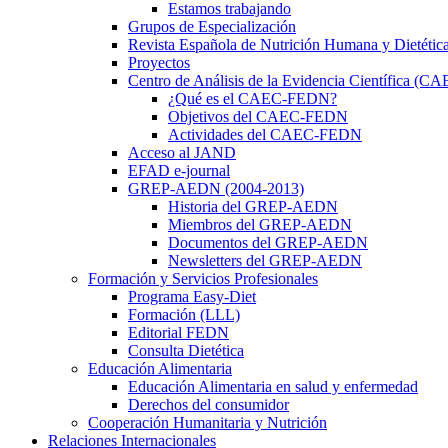
Estamos trabajando
Grupos de Especialización
Revista Española de Nutrición Humana y Dietétic
Proyectos
Centro de Análisis de la Evidencia Científica (
¿Qué es el CAEC-FEDN?
Objetivos del CAEC-FEDN
Actividades del CAEC-FEDN
Acceso al JAND
EFAD e-journal
GREP-AEDN (2004-2013)
Historia del GREP-AEDN
Miembros del GREP-AEDN
Documentos del GREP-AEDN
Newsletters del GREP-AEDN
Formación y Servicios Profesionales
Programa Easy-Diet
Formación (LLL)
Editorial FEDN
Consulta Dietética
Educación Alimentaria
Educación Alimentaria en salud y enfermedad
Derechos del consumidor
Cooperación Humanitaria y Nutrición
Relaciones Internacionales