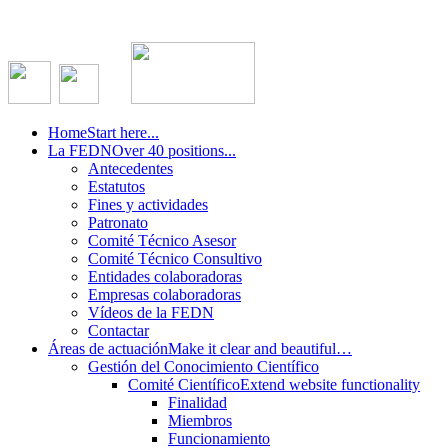
Home
Start here...
La FEDN
Over 40 positions...
Antecedentes
Estatutos
Fines y actividades
Patronato
Comité Técnico Asesor
Comité Técnico Consultivo
Entidades colaboradoras
Empresas colaboradoras
Vídeos de la FEDN
Contactar
Áreas de actuación
Make it clear and beautiful…
Gestión del Conocimiento Científico
Comité Científico
Extend website functionality
Finalidad
Miembros
Funcionamiento