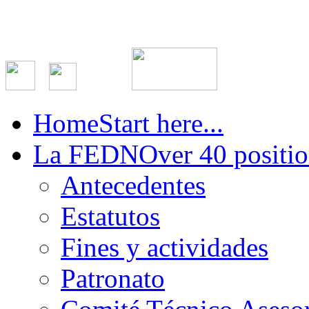
Home
Start here...
La FEDN
Over 40 positio
Antecedentes
Estatutos
Fines y actividades
Patronato