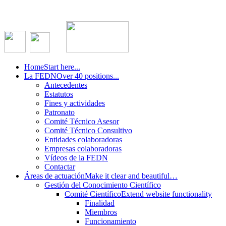
Home
Start here...
La FEDN
Over 40 positions...
Antecedentes
Estatutos
Fines y actividades
Patronato
Comité Técnico Asesor
Comité Técnico Consultivo
Entidades colaboradoras
Empresas colaboradoras
Vídeos de la FEDN
Contactar
Áreas de actuación
Make it clear and beautiful…
Gestión del Conocimiento Científico
Comité Científico
Extend website functionality
Finalidad
Miembros
Funcionamiento