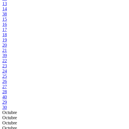
13
14
38
15
16
17
18
19
20
21
39
22
23
24
25
26
27
28
40
29
30
Octubre
Octubre
Octubre
Octubre