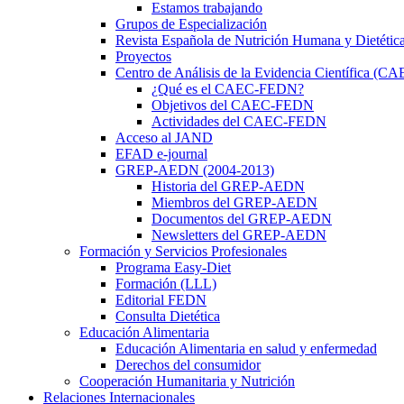
Estamos trabajando
Grupos de Especialización
Revista Española de Nutrición Humana y Dietétic
Proyectos
Centro de Análisis de la Evidencia Científica (
¿Qué es el CAEC-FEDN?
Objetivos del CAEC-FEDN
Actividades del CAEC-FEDN
Acceso al JAND
EFAD e-journal
GREP-AEDN (2004-2013)
Historia del GREP-AEDN
Miembros del GREP-AEDN
Documentos del GREP-AEDN
Newsletters del GREP-AEDN
Formación y Servicios Profesionales
Programa Easy-Diet
Formación (LLL)
Editorial FEDN
Consulta Dietética
Educación Alimentaria
Educación Alimentaria en salud y enfermedad
Derechos del consumidor
Cooperación Humanitaria y Nutrición
Relaciones Internacionales