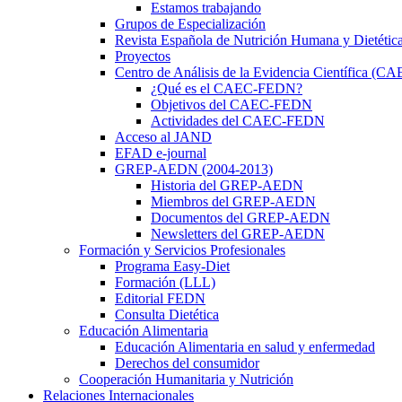
Estamos trabajando
Grupos de Especialización
Revista Española de Nutrición Humana y Dietétic
Proyectos
Centro de Análisis de la Evidencia Científica (
¿Qué es el CAEC-FEDN?
Objetivos del CAEC-FEDN
Actividades del CAEC-FEDN
Acceso al JAND
EFAD e-journal
GREP-AEDN (2004-2013)
Historia del GREP-AEDN
Miembros del GREP-AEDN
Documentos del GREP-AEDN
Newsletters del GREP-AEDN
Formación y Servicios Profesionales
Programa Easy-Diet
Formación (LLL)
Editorial FEDN
Consulta Dietética
Educación Alimentaria
Educación Alimentaria en salud y enfermedad
Derechos del consumidor
Cooperación Humanitaria y Nutrición
Relaciones Internacionales