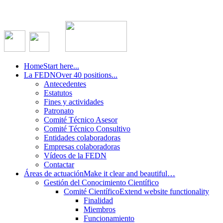
Home
Start here...
La FEDN
Over 40 positions...
Antecedentes
Estatutos
Fines y actividades
Patronato
Comité Técnico Asesor
Comité Técnico Consultivo
Entidades colaboradoras
Empresas colaboradoras
Vídeos de la FEDN
Contactar
Áreas de actuación
Make it clear and beautiful…
Gestión del Conocimiento Científico
Comité Científico
Extend website functionality
Finalidad
Miembros
Funcionamiento