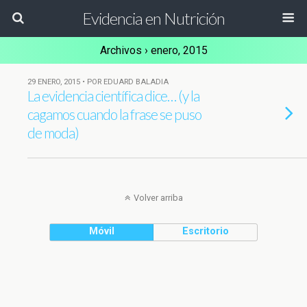
Evidencia en Nutrición
Archivos › enero, 2015
29 ENERO, 2015 • POR EDUARD BALADIA
La evidencia científica dice… (y la
cagamos cuando la frase se puso
de moda)
Volver arriba
Móvil
Escritorio