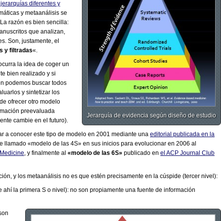
 jerarquías diferentes y
emáticas y metaanálisis se
La razón es bien sencilla:
manuscritos que analizan,
es. Son, justamente, el
 y filtradas
«.
ocurra la idea de coger un
e bien realizado y si
ien podemos buscar todos
uarlos y sintetizar los
 de ofrecer otro modelo
ormación preevaluada
Jerarquía de evidencia según diseño de estudio
nte cambie en el futuro).
ar a conocer este tipo de modelo en 2001 mediante una
editorial publicada en la
ue llamado «modelo de las 4S» en sus inicios para evolucionar en 2006 al
 Medicine
, y finalmente al
«modelo de las 6S»
publicado en
el ACP Journal Club
ón, y los metaanálisis no es que estén precisamente en la cúspide (tercer nivel):
e ahí la primera S o nivel): no son propiamente una fuente de información
 son