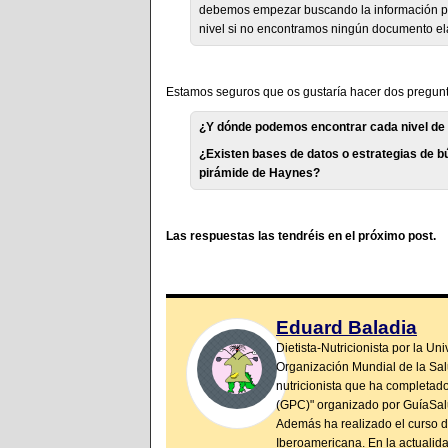
debemos empezar buscando la información pre
nivel si no encontramos ningún documento el
Estamos seguros que os gustaría hacer dos pregun
¿Y dónde podemos encontrar cada nivel de
¿Existen bases de datos o estrategias de b
pirámide de Haynes?
Las respuestas las tendréis en el próximo post.
Eduard Baladia
Dietista-Nutricionista por la U
Organización Mundial de la Salu
nutricionista que ha completado
(GPC)" organizado por GuíaSalu
Además ha realizado el curso d
Iberoamericana. En la actualida