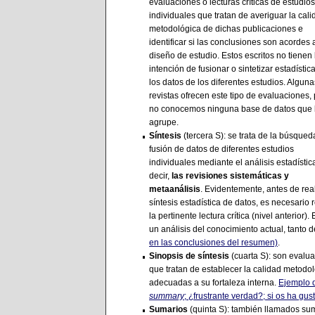
evaluaciones o lecturas críticas de estudios
individuales que tratan de averiguar la cali
metodológica de dichas publicaciones e
identificar si las conclusiones son acordes 
diseño de estudio. Estos escritos no tienen 
intención de fusionar o sintetizar estadísti
los datos de los diferentes estudios. Alguna
revistas ofrecen este tipo de evaluaciones,
no conocemos ninguna base de datos que 
agrupe.
Síntesis
(tercera S): se trata de la búsqued
fusión de datos de diferentes estudios
individuales mediante el análisis estadístic
decir,
las revisiones sistemáticas y
metaanálisis
. Evidentemente, antes de real
síntesis estadística de datos, es necesario r
la pertinente lectura crítica (nivel anterior
un análisis del conocimiento actual, tanto 
en las conclusiones del resumen)
.
Sinopsis de síntesis
(cuarta S): son evaluac
que tratan de establecer la calidad metodo
adecuadas a su fortaleza interna.
Ejemplo d
summary
; ¿frustrante verdad?; si os ha gu
Sumarios
(quinta S): también llamados su