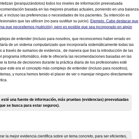
ntetizan (jerarquizándolos) todos los niveles de información preevaluada
na recomendación basada en las mejores pruebas actuales, poniendo en una balanza
real, e incluso las preferencias o necesidades de los pacientes. Su intención es
sionales que las utilicen (no para sustituir su juicio).
Ejemplo. Cabe destacar que
ema que necesitemos (nutrición), pero es posible que sea incorporado en algún
mplejas de entender (incluso para nosotros, que reconocemos haber errado en
 trataría de un sistema computarizado que incorporaría sistemáticamente todas las
a través de sumarios de evidencia , de manera que tras la introducción de las
el programa informático, éste te ofrecería las recomendaciones basadas en las
e la toma de decisiones durante la práctica diaria de los profesionales esté
ue este era el concepto más complejo de entender (incluso para nosotros),
stemas, y nunca hemos tenido el placer de ver o manejar ninguno directamente
tica.
 esté una fuente de información, más pruebas (evidencias) preevaluadas
 que se busca para estar seguros).
 la mejor evidencia científica sobre un tema concreto, para ser eficientes,