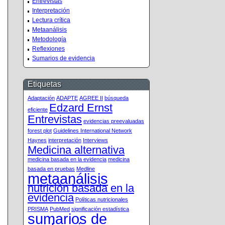
Entrevistas
Interpretación
Lectura crítica
Metaanálisis
Metodología
Reflexiones
Sumarios de evidencia
Etiquetas
Adaptación
ADAPTE
AGREE II
búsqueda
Edzard Ernst
eficiente
Entrevistas
evidencias preevaluadas
forest plot
Guidelines International Network
Haynes
interpretación
Interviews
Medicina alternativa
medicina basada en la evidencia
medicina
basada en pruebas
Medline
metaanálisis
nutrición basada en la
evidencia
Políticas nutricionales
PRISMA
PubMed
significación estadística
sumarios de