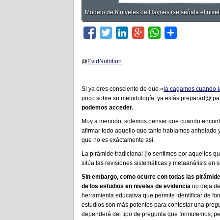
Modelo de 6 niveles de Haynes (se señala el nivel
@
EvidNutrition
Si ya eres consciente de que «
la cagamos cuando la
poco sobre su metodología, ya estás preparad@ p
podemos acceder.
Muy a menudo, solemos pensar que cuando encontra
afirmar todo aquello que tanto habíamos anhelado 
que no es exáctamente así.
La pirámide tradicional (lo sentimos por aquellos qu
sitúa las revisiones sistemáticas y metaanálisis en
Sin embargo, como ocurre con todas las pirámides
de los estudios en niveles de evidencia
no deja de
herramienta educativa que permite identificar de fo
estudios son más potentes para contestar una pregu
dependerá del tipo de pregunta que formulemos, p