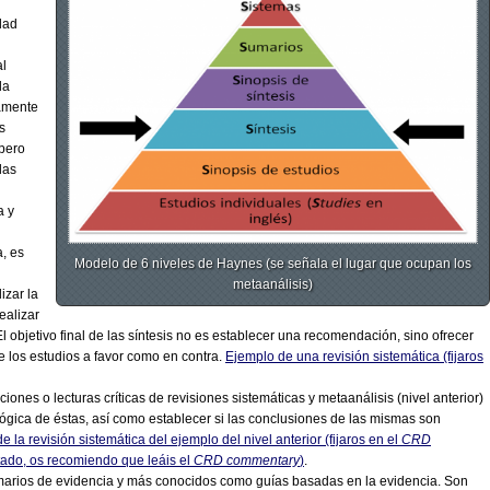
dad
al
la
camente
s
 pero
las
a y
a, es
Modelo de 6 niveles de Haynes (se señala el lugar que ocupan los
metaanálisis)
izar la
ealizar
). El objetivo final de las síntesis no es establecer una recomendación, sino ofrecer
de los estudios a favor como en contra.
Ejemplo de una revisión sistemática (fijaros
iones o lecturas críticas de revisiones sistemáticas y metaanálisis (nivel anterior)
lógica de éstas, así como establecer si las conclusiones de las mismas son
e la revisión sistemática del ejemplo del nivel anterior (fijaros en el
CRD
stado, os recomiendo que leáis el
CRD commentary
)
.
marios de evidencia y más conocidos como guías basadas en la evidencia. Son