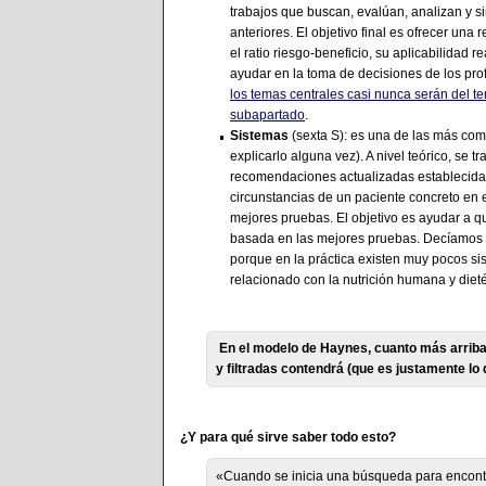
trabajos que buscan, evalúan, analizan y si
anteriores. El objetivo final es ofrecer u
el ratio riesgo-beneficio, su aplicabilidad 
ayudar en la toma de decisiones de los profe
los temas centrales casi nunca serán del t
subapartado
.
Sistemas
(sexta S): es una de las más co
explicarlo alguna vez). A nivel teórico, se
recomendaciones actualizadas establecidas 
circunstancias de un paciente concreto en 
mejores pruebas. El objetivo es ayudar a qu
basada en las mejores pruebas. Decíamos q
porque en la práctica existen muy pocos si
relacionado con la nutrición humana y dieté
En el modelo de Haynes, cuanto más arriba
y filtradas contendrá (que es justamente lo
¿Y para qué sirve saber todo esto?
«Cuando se inicia una búsqueda para encontrar