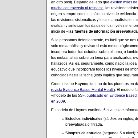
en otro post). Dejando de lado que
existen miles de
mucha controversia al respecto
, las revisiones sist
erigen siempre como el máximo nivel de evidencia. 
las revisiones sistemáticas y los metaanálisis son 
evalúan y sintetizan los datos de los niveles inferior
inicio de «
las fuentes de información preevaluadas
Si lo pensamos detenidamente, es fácil que se nos 
sólo metaanálisis y revisar si está metodológicament
incorpora todos los estudios sobre el tema; o tamb
los metaanálisis sobre un tema para analizarlos, eval
hallazgos. Así es, seguramente, como nació la idea
educativo que incorporara todos los niveles de inf
conocidos hasta la fecha (esto implica que segurame
Creemos que
Haynes
fue uno de los pioneros en d
revista Evidence Based Mental Health
. El modelo f
«modelo de las 5S»,
publicado en Evidence Based
en 2009
.
El modelo de Haynes contiene 6 niveles de infromaci
Estudios individuales
(
studies
en inglés, d
preevaluada o filtrada.
Sinopsis de estudios
(segunda S o nivel):