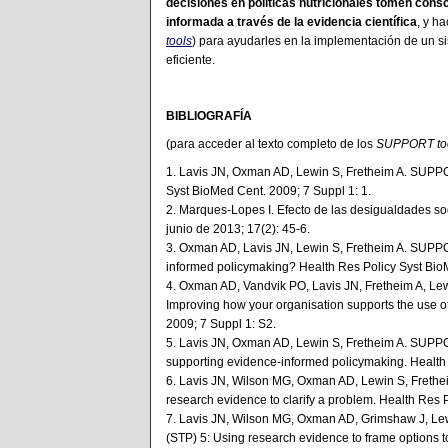
decisiones en políticas nutricionales tomen cons
informada a través de la evidencia científica
, y h
tools
) para ayudarles en la implementación de un s
eficiente.
BIBLIOGRAFÍA
(para acceder al texto completo de los
SUPPORT to
1. Lavis JN, Oxman AD, Lewin S, Fretheim A. SUPPO
Syst BioMed Cent. 2009; 7 Suppl 1: 1.
2. Marques-Lopes I. Efecto de las desigualdades so
junio de 2013; 17(2): 45-6.
3. Oxman AD, Lavis JN, Lewin S, Fretheim A. SUPPO
informed policymaking? Health Res Policy Syst Bio
4. Oxman AD, Vandvik PO, Lavis JN, Fretheim A, Le
Improving how your organisation supports the use o
2009; 7 Suppl 1: S2.
5. Lavis JN, Oxman AD, Lewin S, Fretheim A. SUPPORT
supporting evidence-informed policymaking. Health 
6. Lavis JN, Wilson MG, Oxman AD, Lewin S, Frethe
research evidence to clarify a problem. Health Res 
7. Lavis JN, Wilson MG, Oxman AD, Grimshaw J, Le
(STP) 5: Using research evidence to frame options 