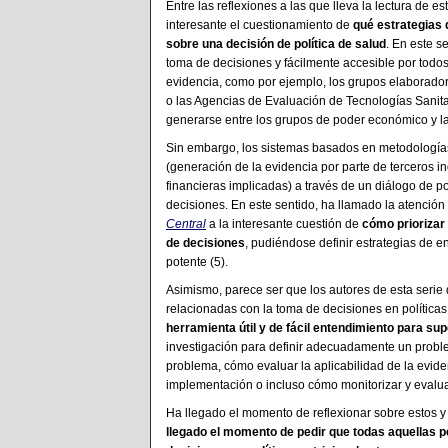
Entre las reflexiones a las que lleva la lectura de e
interesante el cuestionamiento de
qué estrategias 
sobre una decisión de política de salud
. En este s
toma de decisiones y fácilmente accesible por todo
evidencia, como por ejemplo, los grupos elaborador
o las Agencias de Evaluación de Tecnologías Sanita
generarse entre los grupos de poder económico y la
Sin embargo, los sistemas basados en metodologías
(generación de la evidencia por parte de terceros i
financieras implicadas) a través de un diálogo de po
decisiones. En este sentido, ha llamado la atención 
Central
a la interesante cuestión de
cómo priorizar 
de decisiones
, pudiéndose definir estrategias de
potente (5).
Asimismo, parece ser que los autores de esta serie
relacionadas con la toma de decisiones en políticas
herramienta útil y de fácil entendimiento para su
investigación para definir adecuadamente un probl
problema, cómo evaluar la aplicabilidad de la evid
implementación o incluso cómo monitorizar y evalua
Ha llegado el momento de reflexionar sobre estos y
llegado el momento de pedir que todas aquellas 