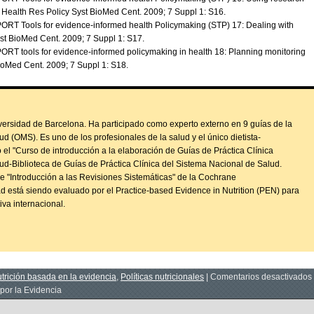
. Health Res Policy Syst BioMed Cent. 2009; 7 Suppl 1: S16.
ORT Tools for evidence-informed health Policymaking (STP) 17: Dealing with
yst BioMed Cent. 2009; 7 Suppl 1: S17.
ORT tools for evidence-informed policymaking in health 18: Planning monitoring
BioMed Cent. 2009; 7 Suppl 1: S18.
niversidad de Barcelona. Ha participado como experto externo en 9 guías de la
d (OMS). Es uno de los profesionales de la salud y el único dietista-
 el "Curso de introducción a la elaboración de Guías de Práctica Clínica
d-Biblioteca de Guías de Práctica Clínica del Sistema Nacional de Salud.
e "Introducción a las Revisiones Sistemáticas" de la Cochrane
d está siendo evaluado por el Practice-based Evidence in Nutrition (PEN) para
tiva internacional.
utrición basada en la evidencia
,
Políticas nutricionales
|
Comentarios desactivados
por la Evidencia