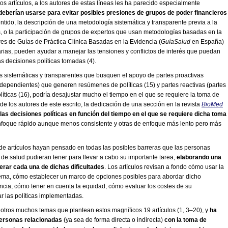
stos artículos, a los autores de estas líneas les ha parecido especialmente
deberían usarse para evitar posibles presiones de grupos de poder financieros
entido, la descripción de una metodología sistemática y transparente previa a la
s, o la participación de grupos de expertos que usan metodologías basadas en la
es de Guías de Práctica Clínica Basadas en la Evidencia (
GuíaSalud
en España)
rias, pueden ayudar a manejar las tensiones y conflictos de interés que puedan
s decisiones políticas tomadas (4).
 sistemáticas y transparentes que busquen el apoyo de partes proactivas
ndependientes) que generen resúmenes de políticas (15) y partes reactivas (partes
líticas (16), podría desajustar mucho el tiempo en el que se requiere la toma de
de los autores de este escrito, la dedicación de una sección en la revista
BioMed
las decisiones políticas en función del tiempo en el que se requiere dicha toma
 enfoque rápido aunque menos consistente y otras de enfoque más lento pero más
 de artículos hayan pensado en todas las posibles barreras que las personas
 de salud pudieran tener para llevar a cabo su importante tarea,
elaborando una
perar cada una de dichas dificultades
. Los artículos revisan a fondo cómo usar la
ema, cómo establecer un marco de opciones posibles para abordar dicho
encia, cómo tener en cuenta la equidad, cómo evaluar los costes de su
r las políticas implementadas.
 otros muchos temas que plantean estos magníficos 19 artículos (1, 3–20), y
ha
personas relacionadas
(ya sea de forma directa o indirecta)
con la toma de