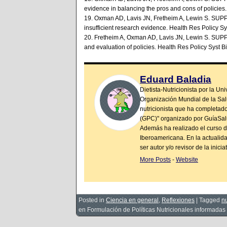
evidence in balancing the pros and cons of policies
19. Oxman AD, Lavis JN, Fretheim A, Lewin S. SUPP
insufficient research evidence. Health Res Policy S
20. Fretheim A, Oxman AD, Lavis JN, Lewin S. SUPP
and evaluation of policies. Health Res Policy Syst 
Eduard Baladia
Dietista-Nutricionista por la U
Organización Mundial de la Salu
nutricionista que ha completado
(GPC)" organizado por GuíaSalu
Además ha realizado el curso d
Iberoamericana. En la actualida
ser autor y/o revisor de la inicia
More Posts
-
Website
Posted in
Ciencia en general
,
Reflexiones
|
Tagged
n
en Formulación de Políticas Nutricionales informadas 