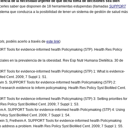
ciencia de la necesidad urgente de que dicha toma de decisiones sea bien
acerles saber que disponen de 18 herramientas estupendas (llamadas
SUPPORT
istema que conduzca a la posibilidad de tener un sistema de gestión de salud más
ols
, podéis acerlo a través de
este link
)
RT Tools for evidence-informed health Policymaking (STP). Health Res Policy
ciales en la prevalencia de la obesidad. Rev Esp Nutr Humana Dietética. 30 de
RT Tools for evidence-informed health Policymaking (STP) 1: What is evidence-
Med Cent. 2009; 7 Suppl 1: S1.
win S. SUPPORT Tools for evidence-informed health Policymaking (STP) 2:
f research evidence to inform policymaking. Health Res Policy Syst BioMed Cent.
 Tools for evidence-informed health Policymaking (STP) 3: Setting priorities for
Res Policy Syst BioMed Cent. 2009; 7 Suppl 1: S3.
im A. SUPPORT Tools for evidence-informed health Policymaking (STP) 4: Using
Policy Syst BioMed Cent. 2009; 7 Suppl 1: S4.
win S, Fretheim A. SUPPORT Tools for evidence-informed health Policymaking
to address a problem. Health Res Policy Syst BioMed Cent. 2009; 7 Suppl 1: S5.