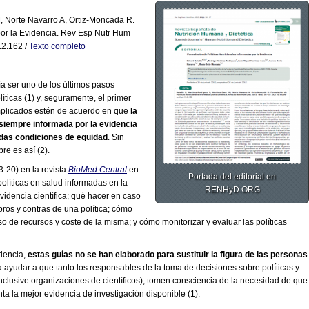
, Norte Navarro A, Ortiz-Moncada R.
por la Evidencia. Rev Esp Nutr Hum
.2.162 /
Texto completo
ía ser uno de los últimos pasos
íticas (1) y, seguramente, el primer
mplicados estén de acuerdo en que
la
 siempre informada por la evidencia
adas condiciones de equidad
. Sin
e es así (2).
3-20) en la revista
BioMed Central
en
Portada del editorial en
políticas en salud informadas en la
RENHyD.ORG
evidencia científica; qué hacer en caso
pros y contras de una política; cómo
 de recursos y coste de la misma; y cómo monitorizar y evaluar las políticas
dencia,
estas guías no se han elaborado para sustituir la figura de las personas
ra ayudar a que tanto los responsables de la toma de decisiones sobre políticas y
clusive organizaciones de científicos), tomen consciencia de la necesidad de que
ta la mejor evidencia de investigación disponible (1).