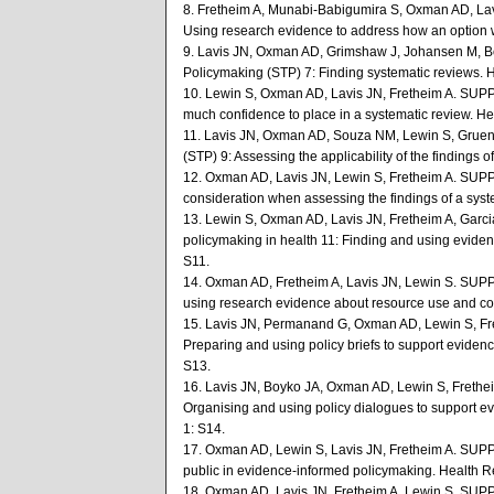
8. Fretheim A, Munabi-Babigumira S, Oxman AD, Lav
Using research evidence to address how an option w
9. Lavis JN, Oxman AD, Grimshaw J, Johansen M, Bo
Policymaking (STP) 7: Finding systematic reviews. 
10. Lewin S, Oxman AD, Lavis JN, Fretheim A. SUPP
much confidence to place in a systematic review. He
11. Lavis JN, Oxman AD, Souza NM, Lewin S, Gruen
(STP) 9: Assessing the applicability of the findings
12. Oxman AD, Lavis JN, Lewin S, Fretheim A. SUPP
consideration when assessing the findings of a syst
13. Lewin S, Oxman AD, Lavis JN, Fretheim A, Garc
policymaking in health 11: Finding and using eviden
S11.
14. Oxman AD, Fretheim A, Lavis JN, Lewin S. SUPP
using research evidence about resource use and cos
15. Lavis JN, Permanand G, Oxman AD, Lewin S, Fr
Preparing and using policy briefs to support evide
S13.
16. Lavis JN, Boyko JA, Oxman AD, Lewin S, Frethe
Organising and using policy dialogues to support 
1: S14.
17. Oxman AD, Lewin S, Lavis JN, Fretheim A. SUPP
public in evidence-informed policymaking. Health R
18. Oxman AD, Lavis JN, Fretheim A, Lewin S. SUPP