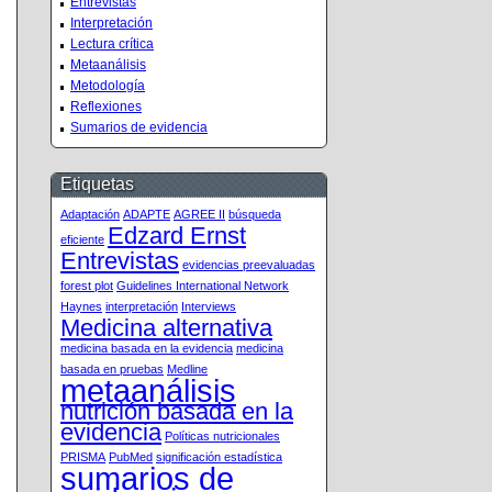
Entrevistas
Interpretación
Lectura crítica
Metaanálisis
Metodología
Reflexiones
Sumarios de evidencia
Etiquetas
Adaptación
ADAPTE
AGREE II
búsqueda
Edzard Ernst
eficiente
Entrevistas
evidencias preevaluadas
forest plot
Guidelines International Network
Haynes
interpretación
Interviews
Medicina alternativa
medicina basada en la evidencia
medicina
basada en pruebas
Medline
metaanálisis
nutrición basada en la
evidencia
Políticas nutricionales
PRISMA
PubMed
significación estadística
sumarios de