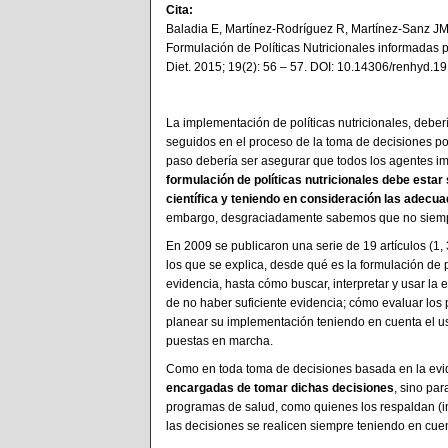
Cita:
Baladia E, Martínez-Rodríguez R, Martínez-Sanz JM
Formulación de Políticas Nutricionales informadas 
Diet. 2015; 19(2): 56 – 57. DOI: 10.14306/renhyd.19
La implementación de políticas nutricionales, deber
seguidos en el proceso de la toma de decisiones pol
paso debería ser asegurar que todos los agentes i
formulación de políticas nutricionales debe estar
científica y teniendo en consideración las adecu
embargo, desgraciadamente sabemos que no siempr
En 2009 se publicaron una serie de 19 artículos (1, 
los que se explica, desde qué es la formulación de 
evidencia, hasta cómo buscar, interpretar y usar la 
de no haber suficiente evidencia; cómo evaluar los 
planear su implementación teniendo en cuenta el uso
puestas en marcha.
Como en toda toma de decisiones basada en la evi
encargadas de tomar dichas decisiones
, sino pa
programas de salud, como quienes los respaldan (in
las decisiones se realicen siempre teniendo en cuen