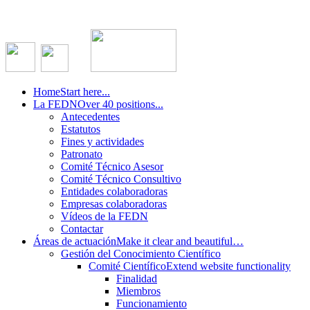
Home
Start here...
La FEDN
Over 40 positions...
Antecedentes
Estatutos
Fines y actividades
Patronato
Comité Técnico Asesor
Comité Técnico Consultivo
Entidades colaboradoras
Empresas colaboradoras
Vídeos de la FEDN
Contactar
Áreas de actuación
Make it clear and beautiful…
Gestión del Conocimiento Científico
Comité Científico
Extend website functionality
Finalidad
Miembros
Funcionamiento