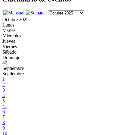
Octubre 2025
Lunes
Martes
Miércoles
Jueves
Viernes
Sábado
Domingo
40
Septiembre
Septiembre
1
2
3
4
5
41
6
7
8
9
10