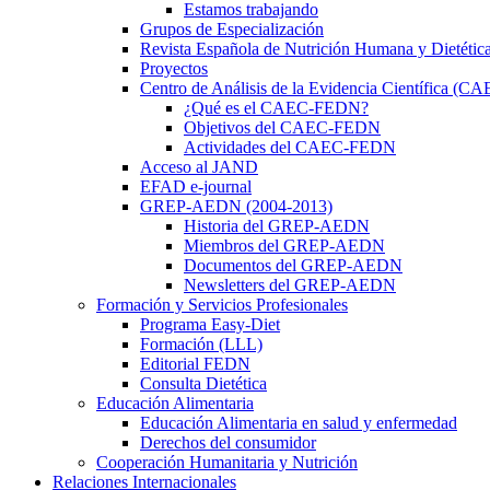
Estamos trabajando
Grupos de Especialización
Revista Española de Nutrición Humana y Dietétic
Proyectos
Centro de Análisis de la Evidencia Científica (
¿Qué es el CAEC-FEDN?
Objetivos del CAEC-FEDN
Actividades del CAEC-FEDN
Acceso al JAND
EFAD e-journal
GREP-AEDN (2004-2013)
Historia del GREP-AEDN
Miembros del GREP-AEDN
Documentos del GREP-AEDN
Newsletters del GREP-AEDN
Formación y Servicios Profesionales
Programa Easy-Diet
Formación (LLL)
Editorial FEDN
Consulta Dietética
Educación Alimentaria
Educación Alimentaria en salud y enfermedad
Derechos del consumidor
Cooperación Humanitaria y Nutrición
Relaciones Internacionales